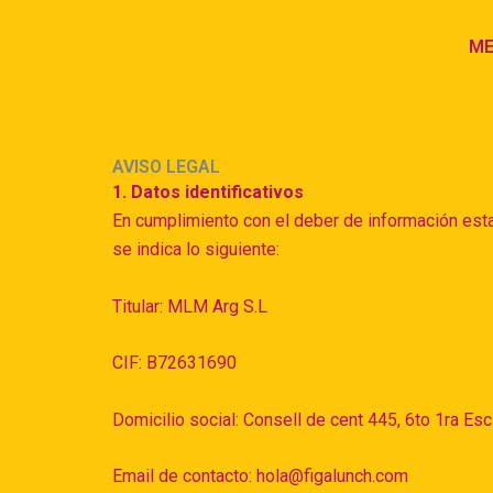
Ir
al
ME
contenido
AVISO LEGAL
1. Datos identificativos
En cumplimiento con el deber de información esta
se indica lo siguiente:
Titular: MLM Arg S.L
CIF: B72631690
Domicilio social: Consell de cent 445, 6to 1ra Es
Email de contacto: hola@figalunch.com