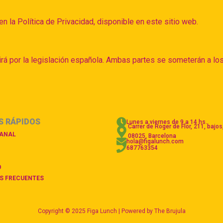
n la Política de Privacidad, disponible en este sitio web.
irá por la legislación española. Ambas partes se someterán a los
S RÁPIDOS
Lunes a viernes de 9 a 14 hs.
Carrer de Roger de Flor, 211, bajos
ANAL
08025, Barcelona
hola@figalunch.com
687763354
O
S FRECUENTES
Copyright © 2025 Figa Lunch | Powered by
The Brujula