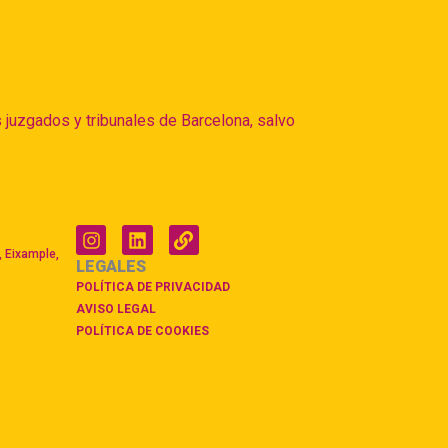
 juzgados y tribunales de Barcelona, salvo
I
L
L
n
i
i
, Eixample,
LEGALES
s
n
n
t
k
k
POLÍTICA DE PRIVACIDAD
a
e
AVISO LEGAL
g
d
POLÍTICA DE COOKIES
r
i
a
n
m